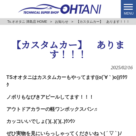
MENU
Ts.オオタニ 津島店 HOME
>
お知らせ
>
【カスタムカー】 あります！！！
【カスタムカー】 ありま
す！！！
2025/02/16
TSオオタニはカスタムカーもやってます((o(´∀｀)o))ﾜｸﾜ
ｸ
ノボリもなびきアピールしてます！！！
アウトドアカラーの軽ワンボックスバン♬
カッコいいでしょ(¨)(..)(¨)(..)ｳﾝｳﾝ
ぜひ実物を見にいらっしゃってくださいねヽ( ´ ▽ ` )ﾉ