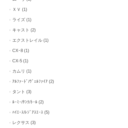
ＸＶ (1)
ライズ (1)
キャスト (2)
エクストレイル (1)
CXｰ8 (1)
CX-5 (1)
カムリ (1)
ｱﾙﾌｧｰﾄﾞ/ｳﾞｪﾙﾌｧｲｱ (2)
タント (3)
ﾙｰﾐｰ/ﾀﾝｸ/ﾄｰﾙ (2)
ﾊｲｴｰｽ/ﾚｼﾞｱｽｴｰｽ (5)
レクサス (3)