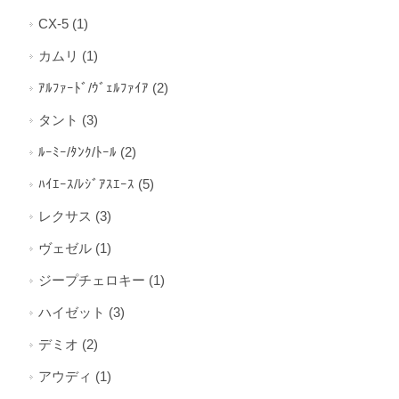
CX-5 (1)
カムリ (1)
ｱﾙﾌｧｰﾄﾞ/ｳﾞｪﾙﾌｧｲｱ (2)
タント (3)
ﾙｰﾐｰ/ﾀﾝｸ/ﾄｰﾙ (2)
ﾊｲｴｰｽ/ﾚｼﾞｱｽｴｰｽ (5)
レクサス (3)
ヴェゼル (1)
ジープチェロキー (1)
ハイゼット (3)
デミオ (2)
アウディ (1)