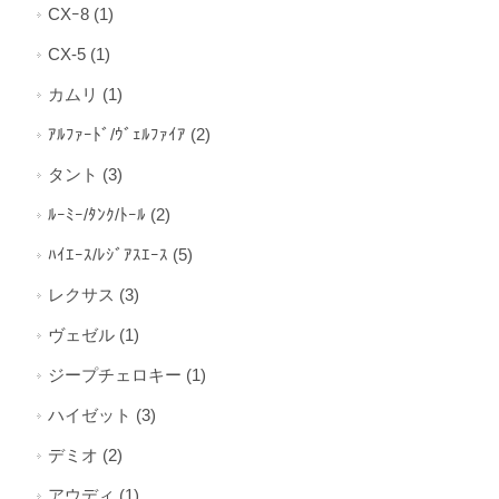
CXｰ8 (1)
CX-5 (1)
カムリ (1)
ｱﾙﾌｧｰﾄﾞ/ｳﾞｪﾙﾌｧｲｱ (2)
タント (3)
ﾙｰﾐｰ/ﾀﾝｸ/ﾄｰﾙ (2)
ﾊｲｴｰｽ/ﾚｼﾞｱｽｴｰｽ (5)
レクサス (3)
ヴェゼル (1)
ジープチェロキー (1)
ハイゼット (3)
デミオ (2)
アウディ (1)