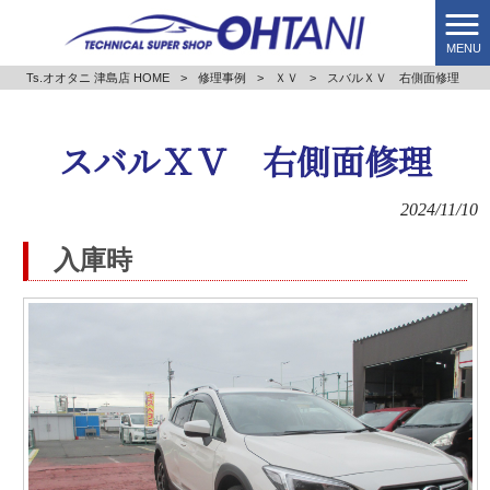
MENU
Ts.オオタニ 津島店 HOME
>
修理事例
>
ＸＶ
>
スバルＸＶ 右側面修理
スバルＸＶ 右側面修理
2024/11/10
入庫時