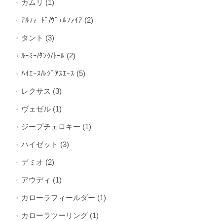
カムリ (1)
ｱﾙﾌｧｰﾄﾞ/ｳﾞｪﾙﾌｧｲｱ (2)
タント (3)
ﾙｰﾐｰ/ﾀﾝｸ/ﾄｰﾙ (2)
ﾊｲｴｰｽ/ﾚｼﾞｱｽｴｰｽ (5)
レクサス (3)
ヴェゼル (1)
ジープチェロキー (1)
ハイゼット (3)
デミオ (2)
アウディ (1)
カローラフィールダー (1)
カローラツーリング (1)