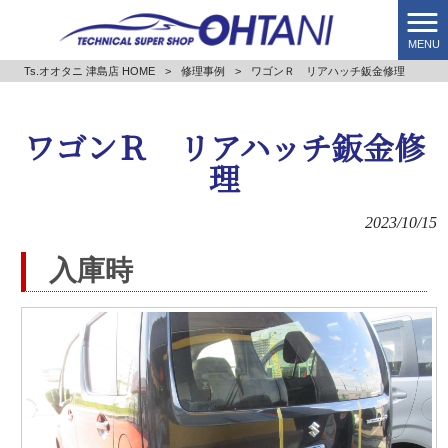
MENU
Ts.オオタニ 津島店 HOME
>
修理事例
>
ワゴンＲ リアハッチ鈑金修理
ワゴンＲ リアハッチ鈑金修
理
2023/10/15
入庫時