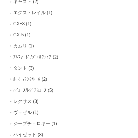
キャスト (2)
エクストレイル (1)
CXｰ8 (1)
CX-5 (1)
カムリ (1)
ｱﾙﾌｧｰﾄﾞ/ｳﾞｪﾙﾌｧｲｱ (2)
タント (3)
ﾙｰﾐｰ/ﾀﾝｸ/ﾄｰﾙ (2)
ﾊｲｴｰｽ/ﾚｼﾞｱｽｴｰｽ (5)
レクサス (3)
ヴェゼル (1)
ジープチェロキー (1)
ハイゼット (3)