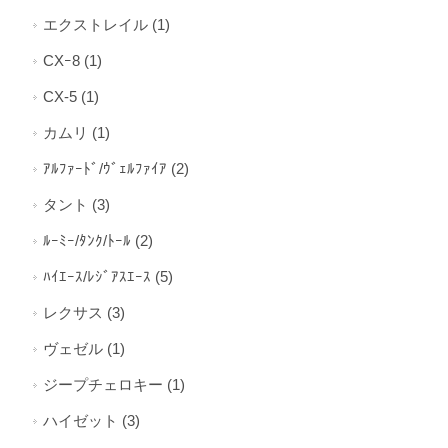
エクストレイル (1)
CXｰ8 (1)
CX-5 (1)
カムリ (1)
ｱﾙﾌｧｰﾄﾞ/ｳﾞｪﾙﾌｧｲｱ (2)
タント (3)
ﾙｰﾐｰ/ﾀﾝｸ/ﾄｰﾙ (2)
ﾊｲｴｰｽ/ﾚｼﾞｱｽｴｰｽ (5)
レクサス (3)
ヴェゼル (1)
ジープチェロキー (1)
ハイゼット (3)